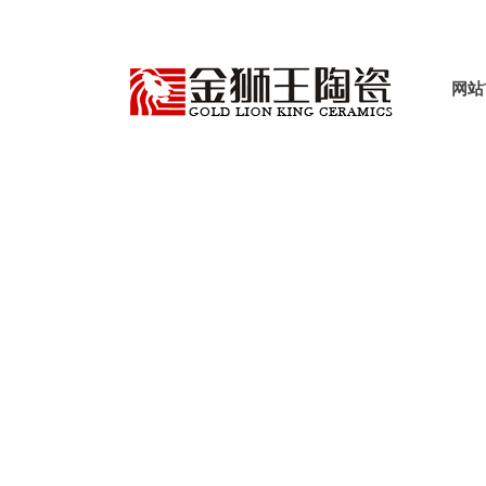
网站
产品世界
VS
首页
产品中心
哑光质感瓷砖
蜡光釉
>
>
>
>