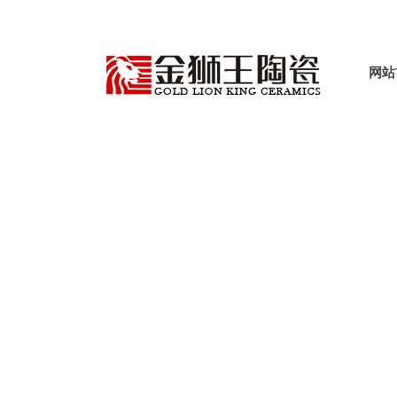
网站
产品世界
首页
产品中心
哑光质感瓷砖
木纹+工程砖
>
>
>