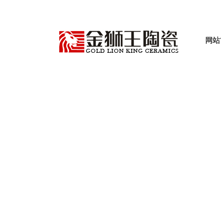
网站
产品世界
首页
产品中心
哑光质感瓷砖
木纹+工程砖
>
>
>