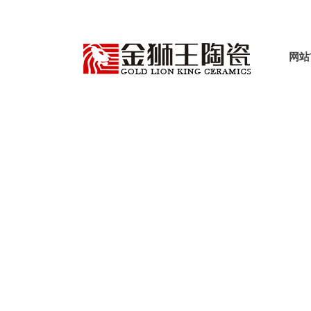
网站
产品世界
首页
产品中心
哑光质感瓷砖
木纹+工程砖
>
>
>